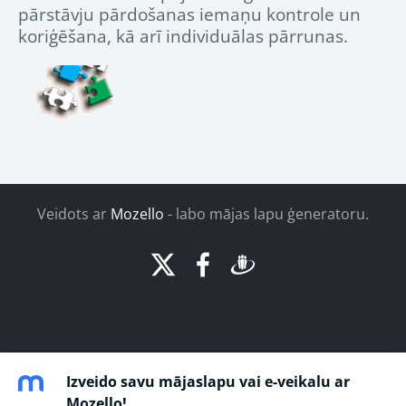
pārstāvju pārdošanas iemaņu kontrole un
koriģēšana, kā arī individuālas pārrunas.
Veidots ar
Mozello
- labo mājas lapu ģeneratoru.
Izveido savu mājaslapu vai e-veikalu ar
Mozello!