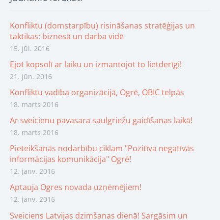
Konfliktu (domstarpību) risināšanas stratēģijas un
taktikas: biznesā un darba vidē
15. jūl. 2016
Ejot kopsolī ar laiku un izmantojot to lietderīgi!
21. jūn. 2016
Konfliktu vadība organizācijā, Ogrē, OBIC telpās
18. marts 2016
Ar sveicienu pavasara saulgriežu gaidīšanas laikā!
18. marts 2016
Pieteikšanās nodarbību ciklam "Pozitīva negatīvās
informācijas komunikācija" Ogrē!
12. janv. 2016
Aptauja Ogres novada uzņēmējiem!
12. janv. 2016
Sveiciens Latvijas dzimšanas dienā! Sargāsim un